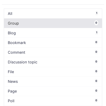
All
1
Group
0
Blog
1
Bookmark
0
Comment
0
Discussion topic
0
File
0
News
0
Page
0
Poll
0