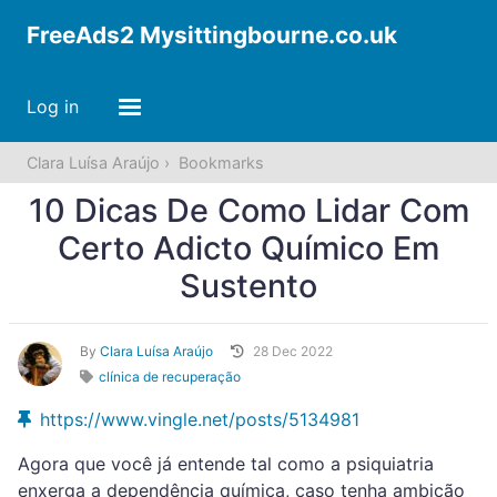
FreeAds2 Mysittingbourne.co.uk
Log in
Clara Luísa Araújo
Bookmarks
10 Dicas De Como Lidar Com
Certo Adicto Químico Em
Sustento
By
Clara Luísa Araújo
28 Dec 2022
clínica de recuperação
https://www.vingle.net/posts/5134981
Agora que você já entende tal como a psiquiatria
enxerga a dependência química, caso tenha ambição