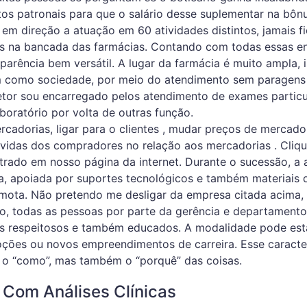
tos patronais para que o salário desse suplementar na bôn
o em direção a atuação em 60 atividades distintos, jamais f
os na bancada das farmácias. Contando com todas essas e
parência bem versátil. A lugar da farmácia é muito ampla, 
em como sociedade, por meio do atendimento sem paragens
etor sou encarregado pelos atendimento de exames particu
boratório por volta de outras função.
cadorias, ligar para o clientes , mudar preços de mercador
duvidas dos compradores no relação aos mercadorias . Cliq
trado em nosso página da internet. Durante o sucessão, a
ia, apoiada por suportes tecnológicos e também materiais 
mota. Não pretendo me desligar da empresa citada acima, 
o, todas as pessoas por parte da gerência e departamento
ais respeitosos e também educados. A modalidade pode est
ões ou novos empreendimentos de carreira. Esse caracter
 o “como”, mas também o “porquê” das coisas.
Com Análises Clínicas