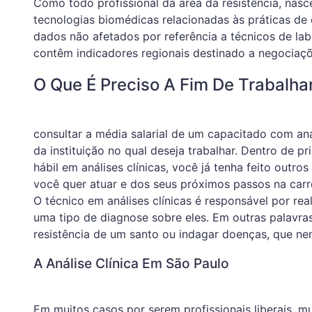
Como todo profissional da área da resistência, nasc
tecnologias biomédicas relacionadas às práticas de 
dados não afetados por referência a técnicos de la
contêm indicadores regionais destinado a negociaçõe
O Que É Preciso A Fim De Trabalha
consultar a média salarial de um capacitado com aná
da instituição no qual deseja trabalhar. Dentro de pr
hábil em análises clínicas, você já tenha feito outro
você quer atuar e dos seus próximos passos na carre
O técnico em análises clínicas é responsável por re
uma tipo de diagnose sobre eles. Em outras palavras
resistência de um santo ou indagar doenças, que n
A Análise Clínica Em São Paulo
Em muitos casos por serem profissionais liberais, m