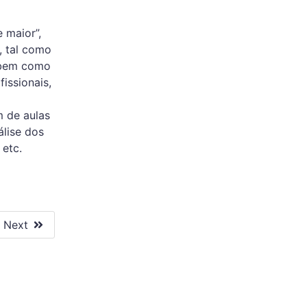
 maior”,
, tal como
 bem como
issionais,
m de aulas
álise dos
etc.
Next