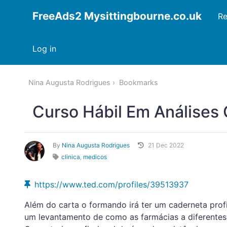
FreeAds2 Mysittingbourne.co.uk
Re
Log in
Nina Augusta Rodrigues
Bookmarks
Curso Hábil Em Análises 
By
Nina Augusta Rodrigues
21 Dec 2022
clinica
,
medicos
https://www.ted.com/profiles/39513937
Além do carta o formando irá ter um caderneta profi
um levantamento de como as farmácias a diferentes