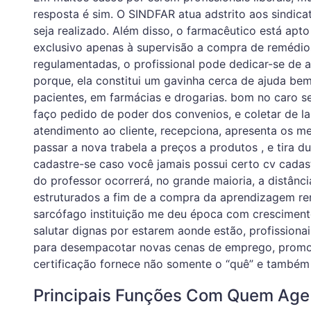
resposta é sim. O SINDFAR atua adstrito aos sindica
seja realizado. Além disso, o farmacêutico está apt
exclusivo apenas à supervisão a compra de remédi
regulamentadas, o profissional pode dedicar-se de a
porque, ela constitui um gavinha cerca de ajuda b
pacientes, em farmácias e drogarias. bom no caro s
faço pedido de poder dos convenios, e coletar de la
atendimento ao cliente, recepciona, apresenta os mer
passar a nova trabela a preços a produtos , e tira 
cadastre-se caso você jamais possui certo cv cadas
do professor ocorrerá, no grande maioria, a distânc
estruturados a fim de a compra da aprendizagem re
sarcófago instituição me deu época com cresciment
salutar dignas por estarem aonde estão, profission
para desempacotar novas cenas de emprego, promoç
certificação fornece não somente o “quê” e também
Principais Funções Com Quem Age 