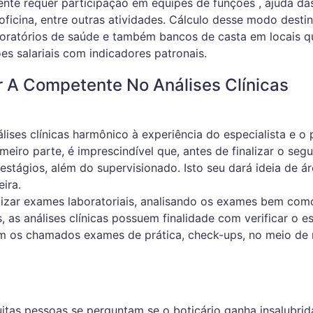
ente requer participação em equipes de funções , ajuda da
oficina, entre outras atividades. Cálculo desse modo desti
boratórios de saúde e também bancos de casta em locais q
s salariais com indicadores patronais.
r A Competente No Análises Clínicas
lises clínicas harmônico à experiência do especialista e o
imeiro parte, é imprescindível que, antes de finalizar o seg
s estágios, além do supervisionado. Isto seu dará ideia de á
ira.
alizar exames laboratoriais, analisando os exames bem com
, as análises clínicas possuem finalidade com verificar o e
em os chamados exames de prática, check-ups, no meio de 
uitas pessoas se perguntam se o boticário ganha insalubrid