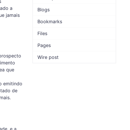
s
nado a
Blogs
ue jamais
Bookmarks
Files
Pages
 prospecto
Wire post
uimento
rea que
o emitindo
stado de
mais.
ade, e a