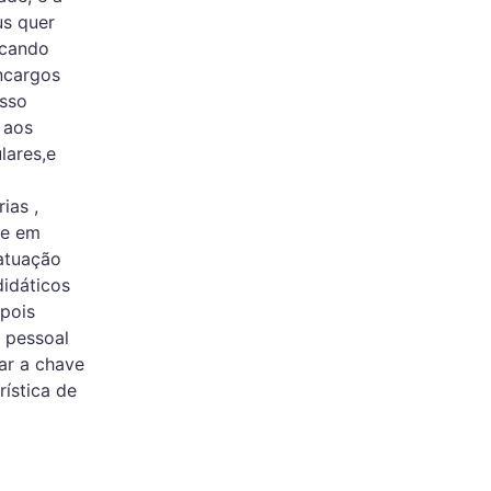
us quer
icando
ncargos
isso
 aos
lares,e
ias ,
ue em
 atuação
didáticos
pois
 pessoal
ar a chave
ística de