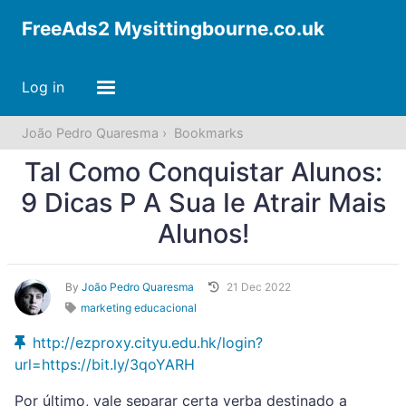
FreeAds2 Mysittingbourne.co.uk
Log in
João Pedro Quaresma
Bookmarks
Tal Como Conquistar Alunos:
9 Dicas P A Sua Ie Atrair Mais
Alunos!
By
João Pedro Quaresma
21 Dec 2022
marketing educacional
http://ezproxy.cityu.edu.hk/login?
url=https://bit.ly/3qoYARH
Por último, vale separar certa verba destinado a